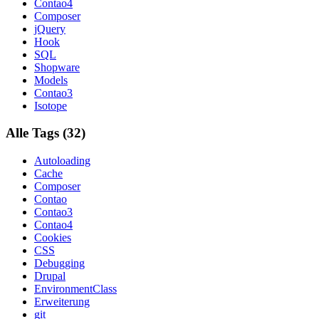
Contao4
Composer
jQuery
Hook
SQL
Shopware
Models
Contao3
Isotope
Alle Tags (32)
Autoloading
Cache
Composer
Contao
Contao3
Contao4
Cookies
CSS
Debugging
Drupal
EnvironmentClass
Erweiterung
git