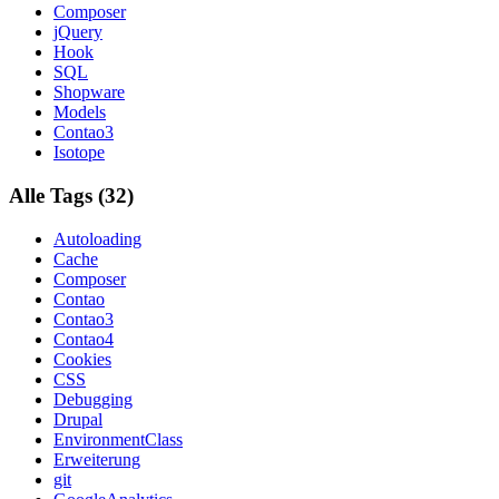
Composer
jQuery
Hook
SQL
Shopware
Models
Contao3
Isotope
Alle Tags (32)
Autoloading
Cache
Composer
Contao
Contao3
Contao4
Cookies
CSS
Debugging
Drupal
EnvironmentClass
Erweiterung
git