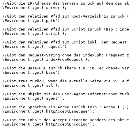
//Gibt die IP-Adresse des Servers zurück auf dem das ak
\Environment::get(
'server'
);

//Gibt den relativen Pfad zum Root-Verzeichnis zurück (
\Environment::get(
'path'
);

//Gibt den relativen Pfad zum Script zurück (Bsp.: inde
\Environment::get(
'script'
);

//Gibt den relativen Pfad zum Script inkl. dem Request 
\Environment::get(
'request'
);

//Gibt den Request-String ohne das index.php Fragment z
\Environment::get(
'indexFreeRequest'
);

//Gibt die Base-URL zurück (kann z.B. im Tag <base> ver
\Environment::get(
'base'
);

//Gibt true zurück, wenn die aktuelle Seite via SSL auf
\Environment::get(
'ssl'
);

//Gibt ein Objekt mit den User-Agent Informationen zurü
\Environment::get(
'agent'
);

//Gibt die Sprachen als Array zurück (Bsp.: Array ( [0]
\Environment::get(
'httpAcceptLanguage'
);

//Gibt den Inhalt des Accept-Encoding-Headers des aktue
\Environment::get(
'httpAcceptEncoding'
);
