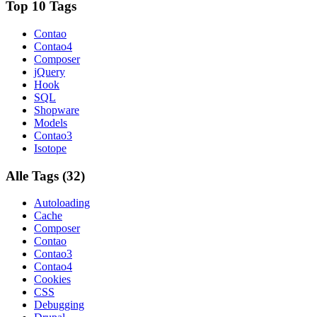
Top 10 Tags
Contao
Contao4
Composer
jQuery
Hook
SQL
Shopware
Models
Contao3
Isotope
Alle Tags (32)
Autoloading
Cache
Composer
Contao
Contao3
Contao4
Cookies
CSS
Debugging