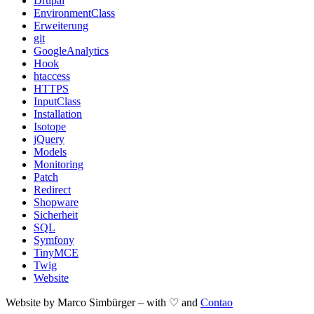
Drupal
EnvironmentClass
Erweiterung
git
GoogleAnalytics
Hook
htaccess
HTTPS
InputClass
Installation
Isotope
jQuery
Models
Monitoring
Patch
Redirect
Shopware
Sicherheit
SQL
Symfony
TinyMCE
Twig
Website
Website by Marco Simbürger – with ♡ and
Contao