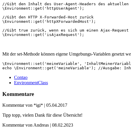
//Gibt den Inhalt des User-Agent-Headers des aktuellen 
\Environment::get(
'httpUserAgent'
);

//Gibt den HTTP X-Forwarded-Host zurück
\Environment::get(
'httpXForwardedHost'
);

//Gibt true zurück, wenn es sich um einen Ajax-Request 
\Environment::get(
'isAjaxRequest'
);
Mit der set-Methode können eigene Umgebungs-Variablen gesetzt werd
\Environment::set(
'meineVariable'
, 
'InhaltMeinerVariabl
echo
 \Environment::get(
'meineVariable'
); 
//Ausgabe: Inh
Contao
EnvironmentClass
Kommentare
Kommentar von *igi* |
05.04.2017
Tipp topp, vielen Dank für diese Übersicht!
Kommentar von Andreas |
08.02.2023