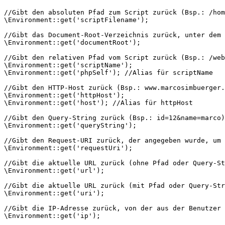
//Gibt den absoluten Pfad zum Script zurück (Bsp.: /hom
\Environment::get(
'scriptFilename'
);

//Gibt das Document-Root-Verzeichnis zurück, unter dem 
\Environment::get(
'documentRoot'
);

//Gibt den relativen Pfad vom Script zurück (Bsp.: /web
\Environment::get(
'scriptName'
);

\Environment::get(
'phpSelf'
); 
//Alias für scriptName
//Gibt den HTTP-Host zurück (Bsp.: www.marcosimbuerger.
\Environment::get(
'httpHost'
);

\Environment::get(
'host'
); 
//Alias für httpHost
//Gibt den Query-String zurück (Bsp.: id=12&name=marco)
\Environment::get(
'queryString'
);

//Gibt den Request-URI zurück, der angegeben wurde, um 
\Environment::get(
'requestUri'
);

//Gibt die aktuelle URL zurück (ohne Pfad oder Query-St
\Environment::get(
'url'
);

//Gibt die aktuelle URL zurück (mit Pfad oder Query-Str
\Environment::get(
'uri'
);

//Gibt die IP-Adresse zurück, von der aus der Benutzer 
\Environment::get(
'ip'
);
