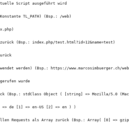
tuelle Script ausgeführt wird
Konstante TL_PATH) (Bsp.: /web)
x.php)
zurück (Bsp.: index.php/test.html?id=12&name=test)
urück
wendet werden) (Bsp.: https://www.marcosimbuerger.ch/web
gerufen wurde
ck (Bsp.: stdClass Object ( [string] => Mozilla/5.0 (Mac
 => de [1] => en-US [2] => en ) )
llen Requests als Array zurück (Bsp.: Array( [0] => gzip