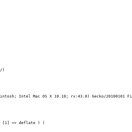
/)
intosh; Intel Mac OS X 10.10; rv:43.0) Gecko/20100101 Fi
 [1] => deflate ) )