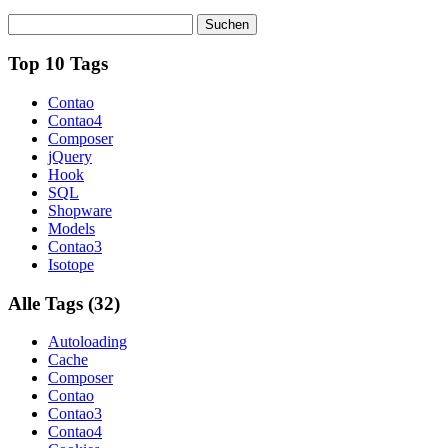
Suchen
Top 10 Tags
Contao
Contao4
Composer
jQuery
Hook
SQL
Shopware
Models
Contao3
Isotope
Alle Tags (32)
Autoloading
Cache
Composer
Contao
Contao3
Contao4