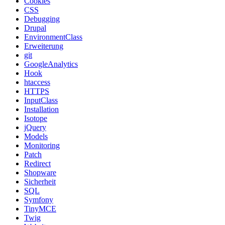
Cookies
CSS
Debugging
Drupal
EnvironmentClass
Erweiterung
git
GoogleAnalytics
Hook
htaccess
HTTPS
InputClass
Installation
Isotope
jQuery
Models
Monitoring
Patch
Redirect
Shopware
Sicherheit
SQL
Symfony
TinyMCE
Twig