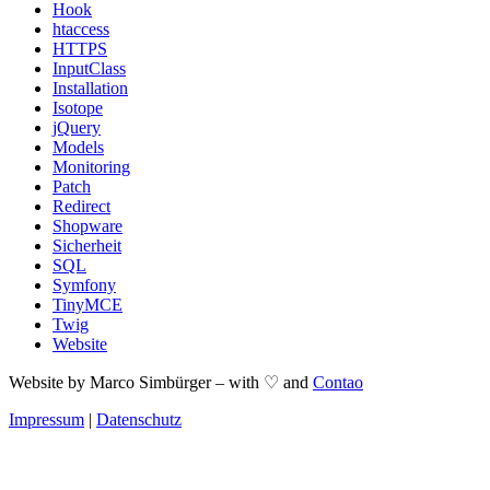
Hook
htaccess
HTTPS
InputClass
Installation
Isotope
jQuery
Models
Monitoring
Patch
Redirect
Shopware
Sicherheit
SQL
Symfony
TinyMCE
Twig
Website
Website by Marco Simbürger – with ♡ and
Contao
Impressum
|
Datenschutz