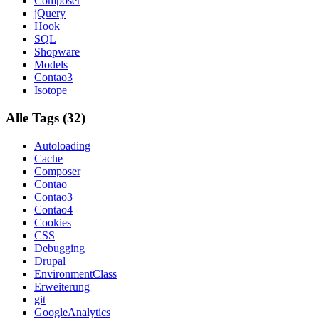
Composer
jQuery
Hook
SQL
Shopware
Models
Contao3
Isotope
Alle Tags (32)
Autoloading
Cache
Composer
Contao
Contao3
Contao4
Cookies
CSS
Debugging
Drupal
EnvironmentClass
Erweiterung
git
GoogleAnalytics